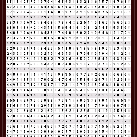
8
5
1
5
6
2
5
7
0
7
9
7
0
4
4
6
5
9
3
3
1
3
2
1
3
6
4
5
7
3
6
7
6
8
5
6
0
2
4
6
3
7
8
0
8
6
4
8
6
5
5
5
9
3
3
1
6
2
2
4
3
3
6
0
6
9
0
1
3
4
3
7
1
2
3
9
4
6
7
4
1
1
1
4
5
8
3
9
7
7
3
2
3
5
8
4
8
7
6
4
2
1
1
6
7
5
6
2
6
8
9
1
5
8
4
7
9
2
3
5
7
9
3
1
4
7
6
8
0
8
1
2
4
8
3
2
4
5
5
1
5
8
3
9
3
0
6
3
2
5
9
4
6
9
6
7
8
7
4
2
2
2
6
4
1
0
1
6
3
9
5
6
0
2
2
6
8
8
5
4
3
8
9
2
2
4
3
7
8
6
5
6
5
4
9
6
1
0
1
1
2
7
4
5
9
5
3
5
0
5
8
4
8
8
7
0
6
9
8
8
6
4
3
3
6
7
4
9
8
8
6
0
2
7
9
0
6
4
6
1
4
1
7
2
9
2
0
3
2
5
1
9
5
1
6
0
8
1
6
7
0
4
9
2
2
8
1
1
1
2
7
0
1
5
6
1
4
8
3
2
0
2
3
2
5
3
2
9
5
5
7
3
9
1
1
0
8
0
5
5
2
2
4
3
7
6
6
4
0
4
5
8
5
4
9
3
2
9
3
3
2
9
9
6
6
9
4
2
5
7
5
1
1
8
9
8
1
9
5
5
9
1
9
3
3
2
3
4
8
3
2
4
3
0
3
2
5
4
1
5
0
2
4
0
4
6
9
7
3
1
1
7
0
5
5
0
7
9
4
4
9
1
2
2
4
5
2
2
5
7
2
9
1
9
1
9
5
8
2
1
7
2
7
6
4
6
5
0
2
2
3
5
4
9
4
9
3
9
9
9
6
2
0
7
7
0
2
6
9
6
8
4
3
7
1
0
7
4
0
4
9
1
0
7
7
9
3
7
0
7
9
1
2
3
5
2
7
7
8
6
9
7
6
8
5
1
1
3
4
7
1
7
7
4
2
0
2
5
0
5
4
9
6
2
8
1
8
6
0
6
6
4
8
9
8
5
8
1
6
7
4
1
4
5
9
9
9
3
5
8
0
7
7
2
9
2
6
6
9
6
6
6
9
6
6
0
4
9
4
4
5
5
3
1
4
7
8
0
2
2
4
7
0
6
6
7
5
8
5
4
2
9
7
1
8
4
2
9
8
8
4
4
9
5
5
7
7
4
2
6
5
3
1
7
8
1
7
3
1
4
4
7
9
4
4
3
2
6
6
3
1
8
4
1
5
6
7
8
1
9
4
6
4
5
9
5
8
9
1
1
4
5
0
4
4
5
4
9
5
5
X
X
X
X
X
4
4
4
6
1
1
3
5
1
6
4
6
9
6
6
0
8
6
5
2
5
1
6
9
6
9
4
8
7
6
7
8
1
3
4
2
8
3
4
7
8
6
5
1
6
2
0
3
3
6
5
0
8
8
7
7
5
8
1
9
7
8
0
3
3
8
9
0
1
1
5
6
6
3
9
5
5
6
8
5
4
3
7
8
6
2
9
7
5
3
0
7
3
8
2
3
6
3
7
1
7
4
9
6
6
6
8
7
5
3
4
2
1
0
1
6
0
5
3
8
2
1
6
0
6
1
5
6
2
8
1
2
5
5
1
1
9
1
9
1
4
5
8
9
8
6
7
0
0
0
0
6
4
9
4
4
6
4
2
6
3
3
1
2
3
1
4
2
1
3
2
0
4
0
4
9
7
4
0
4
3
2
8
4
3
3
0
5
4
9
9
8
5
5
1
7
7
7
7
5
4
8
0
3
3
6
1
2
2
4
7
2
5
7
3
4
5
6
1
7
3
8
7
7
5
8
4
5
3
8
7
2
0
7
7
4
2
1
2
3
7
4
5
6
2
5
2
3
4
7
5
4
7
0
7
5
6
0
5
5
0
8
9
6
6
0
3
7
7
5
2
0
0
3
3
6
4
5
4
9
4
1
3
5
8
9
4
1
7
8
1
8
0
6
6
3
4
7
0
7
0
7
7
5
3
3
8
0
0
0
3
2
0
3
3
3
4
6
2
8