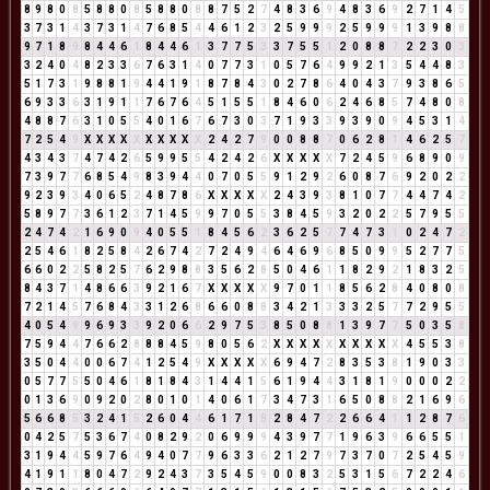
8
9
8
0
8
5
8
8
0
8
5
8
8
0
8
8
7
5
2
7
4
8
3
6
9
4
8
3
6
9
2
7
1
4
5
3
7
3
1
4
3
7
3
1
4
7
6
8
5
4
4
6
1
2
3
2
5
9
9
9
2
5
9
9
9
1
3
9
8
8
9
7
1
8
9
8
4
4
6
1
8
4
4
6
1
3
7
7
5
3
3
7
5
5
1
2
0
8
8
7
2
2
3
0
3
3
2
4
0
4
8
2
3
3
6
7
6
3
1
4
0
7
7
3
1
0
5
7
6
4
9
9
2
1
3
5
4
4
8
3
5
1
7
3
1
9
8
8
1
9
4
4
1
9
1
8
7
8
4
3
0
2
7
8
6
4
0
4
3
7
9
3
8
6
5
6
9
3
3
6
3
1
9
1
1
7
6
7
6
4
5
1
5
5
1
8
4
6
0
6
2
4
6
8
5
7
4
8
0
8
4
8
8
7
6
3
1
0
5
5
4
0
1
6
7
6
7
3
0
3
7
1
9
3
3
9
3
9
0
9
4
5
3
1
4
7
2
5
4
9
X
X
X
X
X
X
X
X
X
X
2
4
2
7
9
0
0
8
8
7
0
6
2
8
1
4
6
2
5
7
4
3
4
3
7
4
7
4
2
6
5
9
9
5
5
4
2
4
2
6
X
X
X
X
X
7
2
4
5
9
6
8
9
0
9
7
3
9
7
7
6
8
5
4
9
8
3
9
4
4
0
7
0
5
5
9
1
2
9
2
6
0
8
7
6
9
2
0
2
2
9
2
3
9
3
4
0
6
5
2
4
8
7
8
6
X
X
X
X
X
2
4
3
9
3
8
1
0
7
7
4
4
7
4
2
5
8
9
7
7
3
6
1
2
3
7
1
4
5
9
9
7
0
5
5
3
8
4
5
9
3
2
0
2
2
5
7
9
5
5
2
4
7
4
2
1
6
9
0
9
4
0
5
5
1
8
4
5
6
2
3
6
2
5
7
7
4
7
3
1
0
2
4
7
2
2
5
4
6
1
8
2
5
8
4
2
6
7
4
2
7
2
4
9
4
6
4
6
9
6
8
5
0
9
9
5
2
7
7
5
6
6
0
2
2
5
8
2
5
7
6
2
9
8
8
3
5
6
2
8
5
0
4
6
1
1
8
2
9
2
1
8
3
2
5
8
4
3
7
1
4
8
6
6
3
9
2
1
6
7
X
X
X
X
X
9
7
0
1
1
8
5
6
2
8
4
0
8
0
8
7
2
1
4
5
7
6
8
4
3
3
1
2
6
8
6
6
0
8
8
3
4
2
1
3
3
3
2
5
7
7
2
9
5
5
4
0
5
4
9
9
6
9
3
3
9
2
0
6
6
2
9
7
5
3
8
5
0
8
8
1
3
9
7
7
5
0
3
5
8
7
5
9
4
4
7
6
6
2
8
8
8
4
5
9
8
0
5
6
2
X
X
X
X
X
X
X
X
X
X
4
5
5
3
8
3
5
0
4
4
0
0
6
7
4
1
2
5
4
9
X
X
X
X
X
6
9
4
7
2
8
3
5
3
8
1
9
0
3
3
0
5
7
7
5
5
0
4
6
1
8
1
8
4
3
1
4
4
1
5
6
1
9
4
4
3
1
8
1
9
0
0
0
2
2
0
1
3
6
9
0
9
2
0
2
8
0
1
0
1
4
0
6
1
7
3
4
7
3
1
6
5
0
8
8
2
1
6
9
6
5
6
6
8
5
3
2
4
1
5
2
6
0
4
4
6
1
7
1
8
2
8
4
7
2
2
6
6
4
1
1
2
8
7
6
0
4
2
5
7
5
3
6
7
4
0
8
2
9
2
0
6
9
9
9
4
3
9
7
7
1
9
6
3
9
6
6
5
5
1
3
1
9
4
4
5
9
7
6
4
9
4
0
7
7
9
6
3
3
6
2
1
2
7
9
7
3
7
0
7
2
5
4
5
9
4
1
9
1
1
8
0
4
7
2
9
2
4
3
7
3
5
4
5
9
0
0
8
3
2
5
3
1
5
6
7
2
2
4
6