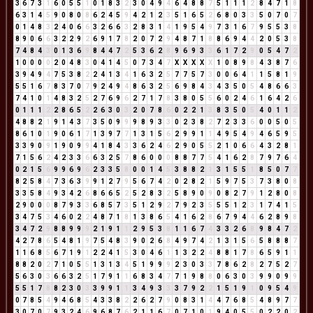
3
6
7
3
1
6
0
5
5
1
0
1
8
3
2
3
0
4
9
4
6
4
8
8
7
5
1
1
1
2
8
4
7
1
8
6
3
1
4
5
9
0
8
0
8
6
2
4
5
9
4
2
1
2
3
5
1
6
5
2
6
8
0
3
3
5
0
7
0
7
0
1
4
8
3
2
4
0
6
6
3
2
6
6
3
2
8
3
1
4
1
9
5
4
9
7
3
1
6
7
9
5
5
3
8
8
9
0
6
6
3
2
2
9
2
6
9
1
7
8
2
0
7
2
9
4
8
7
1
8
8
6
9
4
4
2
0
5
3
8
7
4
8
4
3
0
1
3
6
9
8
4
4
7
2
5
3
6
2
8
9
6
9
3
3
6
1
7
2
9
0
5
4
7
2
1
0
0
0
0
2
0
4
8
3
0
4
1
4
5
0
7
3
4
7
X
X
X
X
X
1
0
8
9
8
4
3
8
7
6
3
9
4
9
4
7
5
3
8
2
2
4
1
3
4
1
6
3
2
5
7
7
5
7
3
0
0
6
4
1
1
5
8
1
9
5
5
1
6
7
8
3
7
0
7
9
2
4
9
4
8
6
3
2
5
6
9
8
4
3
4
3
5
0
5
4
8
6
6
3
7
4
1
0
1
4
8
3
2
5
2
7
6
9
6
2
7
1
7
8
3
8
0
5
5
6
0
2
4
6
1
6
4
2
6
0
1
1
1
2
2
8
6
5
2
2
6
3
0
3
2
0
7
8
6
0
2
2
1
3
8
3
5
0
5
4
0
1
1
2
4
8
8
2
1
9
1
4
3
7
3
5
0
9
9
9
8
9
3
3
0
2
3
8
2
7
2
3
3
6
0
0
5
0
5
8
6
1
0
1
9
0
6
1
7
1
3
9
7
7
1
3
1
5
6
2
9
9
1
1
4
9
5
4
9
4
6
5
9
5
3
3
9
0
9
1
9
0
9
9
4
1
8
4
3
3
6
2
4
6
2
9
0
5
5
2
1
0
6
6
4
3
2
8
1
7
1
5
6
2
4
2
3
3
6
6
3
2
5
7
8
6
0
0
0
8
8
7
7
5
4
1
6
2
8
7
9
7
6
4
0
2
1
5
6
9
9
6
9
6
2
3
3
5
8
0
0
1
4
5
3
8
8
2
1
3
1
5
5
1
8
5
0
7
7
8
2
5
8
4
7
3
6
3
9
9
1
2
7
9
5
6
7
4
2
0
2
8
2
1
5
9
7
5
3
7
3
8
0
8
3
3
5
8
4
9
3
4
2
6
8
6
6
5
2
5
2
8
3
2
5
8
9
0
9
0
8
2
7
9
1
2
8
0
8
2
9
0
0
0
8
7
9
3
3
6
8
5
7
3
5
1
2
9
2
7
9
2
3
5
5
5
1
2
3
1
7
4
1
5
3
4
7
5
3
4
6
0
2
2
4
8
7
1
8
1
3
8
6
5
4
1
6
2
8
6
7
9
4
4
6
2
8
9
8
3
4
7
2
9
8
8
9
9
9
2
1
9
1
1
2
9
5
3
8
1
1
6
7
4
3
3
2
6
8
9
8
4
7
2
4
2
7
8
6
5
4
8
1
9
7
5
4
8
3
9
0
2
6
8
4
9
7
4
2
1
3
1
5
6
5
8
8
8
7
1
1
6
8
5
6
7
1
9
1
2
2
4
1
5
3
0
4
6
1
1
3
2
2
4
8
8
1
7
8
6
5
9
1
1
8
8
2
0
2
7
1
0
5
5
1
3
1
3
4
5
1
9
9
9
2
3
0
3
3
7
8
6
2
8
2
7
5
2
7
5
6
3
0
3
6
6
3
2
5
1
7
9
1
1
6
8
3
4
7
7
1
9
8
8
0
6
3
0
3
9
9
0
9
9
5
5
1
7
8
8
2
3
0
3
3
9
9
1
1
3
4
9
3
3
3
7
9
2
2
1
5
1
9
1
0
9
5
4
9
0
7
8
5
4
9
4
6
8
5
4
3
3
8
2
2
6
2
7
9
0
8
3
1
4
4
7
6
8
5
4
8
9
7
7
3
0
7
0
7
9
3
2
4
6
9
6
8
7
6
2
1
1
6
7
0
7
1
0
1
9
4
0
5
5
0
2
2
0
2