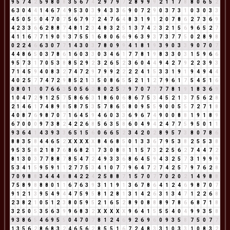
9
5
7
4
2
5
9
8
0
8
3
5
6
7
4
2
9
7
9
7
2
8
9
9
9
2
1
1
7
8
8
0
6
5
2
6
3
0
4
4
1
4
6
7
4
9
5
3
0
3
9
4
3
3
6
9
0
7
2
9
0
3
7
3
1
0
3
0
3
3
4
5
0
5
5
0
4
7
0
7
5
6
7
9
7
2
4
7
6
4
8
3
1
9
1
2
0
7
8
6
2
7
3
6
9
4
2
3
3
6
6
2
8
8
7
4
8
1
2
3
4
8
3
2
5
1
3
7
4
2
3
2
1
5
6
9
6
5
2
7
4
1
1
6
7
7
1
9
0
9
3
7
5
5
1
6
8
0
6
6
9
6
3
9
3
7
3
7
7
5
0
2
8
9
8
0
2
2
4
6
6
3
0
7
7
1
4
3
0
3
7
8
0
9
9
4
1
8
1
9
3
9
0
3
3
9
0
7
0
7
4
4
8
6
5
0
3
7
8
6
1
6
0
3
3
0
3
4
6
1
7
7
8
1
9
8
3
3
0
3
1
5
9
6
6
9
5
7
3
1
7
0
5
3
8
8
5
2
9
2
3
2
6
5
2
3
6
0
4
4
9
4
2
7
9
2
2
3
9
3
7
1
4
5
9
4
0
8
3
2
7
4
7
2
9
7
9
9
2
2
2
2
4
1
5
3
3
1
9
1
9
4
9
4
4
4
0
2
5
7
7
4
7
2
9
8
5
2
1
3
5
0
8
6
5
5
2
1
1
2
7
9
6
1
7
5
4
5
1
6
0
8
0
1
1
0
7
6
6
3
5
0
5
6
2
8
0
2
5
7
9
7
0
7
7
7
7
8
1
9
1
8
3
6
9
1
0
4
7
2
9
1
2
5
7
5
8
6
6
3
1
8
6
0
6
8
6
7
5
3
4
5
2
1
3
7
5
6
2
8
2
1
4
6
1
7
4
8
9
8
5
8
7
5
3
5
7
8
6
5
8
0
9
5
5
9
0
0
5
5
7
2
7
1
8
4
0
8
7
6
9
8
7
0
7
1
6
4
5
9
4
6
0
3
3
6
9
6
7
4
9
0
0
8
8
1
9
1
8
9
6
7
0
0
0
9
7
3
8
2
4
2
2
6
8
5
6
3
5
8
6
0
4
9
4
2
4
7
7
5
9
5
0
1
1
9
3
6
4
1
4
3
9
3
3
6
5
1
5
6
0
6
6
5
2
3
4
2
0
2
8
9
5
7
3
8
0
7
8
6
8
8
3
5
8
4
4
6
5
2
X
X
X
X
X
8
4
6
8
5
0
1
3
3
6
7
9
5
3
8
2
5
5
3
8
9
5
3
5
8
2
1
8
7
6
8
6
8
2
1
7
3
0
8
8
1
1
5
7
3
2
2
5
6
2
7
4
4
7
2
8
1
3
0
3
7
7
8
8
7
8
5
4
7
2
4
9
3
3
6
8
6
4
5
9
4
3
2
5
7
3
1
9
9
9
5
3
4
1
5
9
5
9
1
1
2
7
7
5
3
4
1
0
7
7
9
6
4
7
2
7
4
2
5
7
9
7
6
2
8
7
0
9
8
8
3
4
4
4
8
8
4
2
2
4
2
5
8
8
7
1
5
7
0
7
7
0
2
0
2
1
4
9
8
8
7
5
8
9
8
8
8
0
1
1
6
7
6
3
9
3
1
1
9
1
3
6
7
8
6
4
1
2
4
6
9
8
7
0
7
9
1
2
1
3
9
5
4
9
4
4
7
5
9
5
8
1
2
8
1
3
1
4
2
6
3
1
3
4
7
1
2
2
6
8
2
3
8
2
1
0
5
1
2
3
8
0
5
9
5
2
1
6
5
2
8
9
0
8
8
8
9
7
8
6
6
8
7
1
8
3
2
5
0
5
3
5
6
3
9
9
6
8
3
2
X
X
X
X
X
9
6
4
1
5
5
5
4
0
4
9
9
3
5
8
9
3
8
6
5
4
6
9
5
5
0
4
7
0
7
8
1
2
4
6
9
2
6
9
6
0
9
3
5
8
7
5
0
7
7
1
3
5
6
2
8
6
8
3
2
4
6
5
6
2
8
5
5
1
6
7
2
4
8
3
3
1
0
3
3
1
0
8
3
2