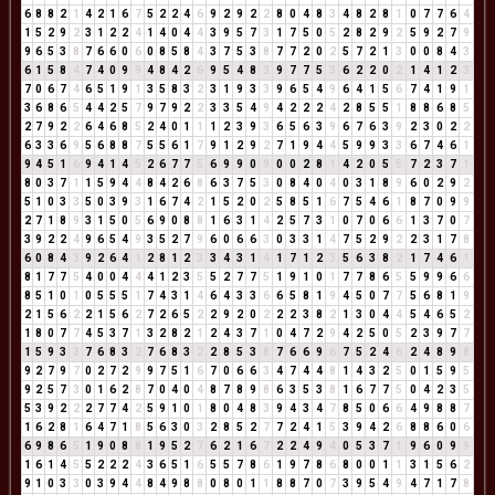
6
8
8
2
1
4
2
1
6
7
5
2
2
4
6
9
2
9
2
2
8
0
4
8
3
4
8
2
8
1
0
7
7
6
4
1
5
2
9
2
3
1
2
2
4
1
4
0
4
4
3
9
5
7
3
1
7
5
0
5
2
8
2
9
2
5
9
2
7
9
9
6
5
3
8
7
6
6
0
6
0
8
5
8
4
3
7
5
3
8
7
7
2
0
2
5
7
2
1
3
0
0
8
4
3
6
1
5
8
4
7
4
0
9
9
4
8
4
2
6
9
5
4
8
3
9
7
7
5
3
6
2
2
0
2
1
4
1
2
3
7
0
6
7
4
6
5
1
9
1
3
5
8
3
2
3
1
9
3
3
9
6
5
4
9
6
4
1
5
6
7
4
1
9
1
3
6
8
6
5
4
4
2
5
7
9
7
9
2
2
3
3
5
4
9
4
2
2
2
4
2
8
5
5
1
8
8
6
8
5
2
7
9
2
2
6
4
6
8
5
2
4
0
1
1
1
2
3
9
3
6
5
6
3
9
6
7
6
3
9
2
3
0
2
2
6
3
3
6
9
5
6
8
8
7
5
5
6
1
7
9
1
2
9
2
7
1
9
4
4
5
9
9
3
3
6
7
4
6
1
9
4
5
1
6
9
4
1
4
5
2
6
7
7
5
6
9
9
0
9
0
0
2
8
1
4
2
0
5
5
7
2
3
7
1
8
0
3
7
1
1
5
9
4
4
8
4
2
6
8
6
3
7
5
3
0
8
4
0
4
0
3
1
8
9
6
0
2
9
2
5
1
0
3
3
5
0
3
9
3
1
6
7
4
2
1
5
2
0
2
5
8
5
1
6
7
5
4
6
1
8
7
0
9
9
2
7
1
8
9
3
1
5
0
5
6
9
0
8
8
1
6
3
1
4
2
5
7
3
1
0
7
0
6
6
1
3
7
0
7
3
9
2
2
4
9
6
5
4
9
3
5
2
7
9
6
0
6
6
3
0
3
3
1
4
7
5
2
9
2
2
3
1
7
8
6
0
8
4
3
9
2
6
4
1
2
8
1
2
3
3
4
3
1
4
1
7
1
2
3
5
6
3
8
2
1
7
4
6
1
8
1
7
7
5
4
0
0
4
4
4
1
2
3
5
5
2
7
7
5
1
9
1
0
1
7
7
8
6
5
5
9
9
6
6
8
5
1
0
1
0
5
5
5
1
7
4
3
1
4
6
4
3
3
6
6
5
8
1
9
4
5
0
7
7
5
6
8
1
9
2
1
5
6
2
2
1
5
6
2
7
2
6
5
2
2
9
2
0
2
2
2
3
8
2
1
3
0
4
4
5
4
6
5
2
1
8
0
7
7
4
5
3
7
1
3
2
8
2
1
2
4
3
7
1
0
4
7
2
9
4
2
5
0
5
2
3
9
7
7
1
5
9
3
3
7
6
8
3
2
7
6
8
3
2
2
8
5
3
8
7
6
6
9
6
7
5
2
4
6
2
4
8
9
8
9
2
7
9
7
0
2
7
2
9
9
7
5
1
6
7
0
6
6
3
4
7
4
4
8
1
4
3
2
5
0
1
5
9
5
9
2
5
7
3
0
1
6
2
8
7
0
4
0
4
8
7
8
9
8
6
3
5
3
8
1
6
7
7
5
0
4
2
3
5
5
3
9
2
2
2
7
7
4
2
5
9
1
0
1
8
0
4
8
3
9
4
3
4
7
8
5
0
6
6
4
9
8
8
7
1
6
2
8
1
6
4
7
1
8
5
6
3
0
3
2
8
5
2
7
7
2
4
1
5
3
9
4
2
6
8
8
6
0
6
6
9
8
6
5
1
9
0
8
8
1
9
5
2
7
6
2
1
6
7
2
2
4
9
4
0
5
3
7
1
9
6
0
9
9
1
6
1
4
5
5
2
2
2
4
3
6
5
1
6
5
5
7
8
6
1
9
7
8
6
8
0
0
1
1
3
1
5
6
2
9
1
0
3
3
0
3
9
4
4
8
4
9
8
8
0
8
0
1
1
8
8
7
0
7
3
9
5
4
9
4
7
1
7
8