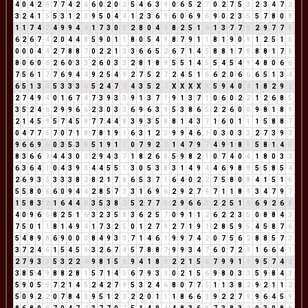
4
0
4
2
6
7
7
4
2
6
6
0
2
0
2
5
4
6
3
9
0
6
5
2
7
0
2
7
5
3
2
3
4
7
2
3
2
4
1
5
5
3
1
2
3
9
5
0
4
4
1
2
3
6
9
6
0
6
9
6
9
0
2
3
5
5
7
8
0
8
1
1
7
4
2
4
9
9
4
4
1
7
3
0
3
2
8
0
4
4
8
2
5
1
6
1
3
7
7
5
2
9
7
7
5
6
2
6
7
4
2
0
4
4
8
5
9
0
1
1
8
0
5
4
9
8
7
9
1
1
8
1
9
0
9
1
2
5
1
6
0
0
0
4
4
2
7
8
8
7
0
2
2
1
3
3
6
6
5
2
6
7
1
4
5
8
8
1
7
8
8
8
1
7
8
8
0
6
0
6
2
6
0
3
3
2
6
0
3
3
2
8
1
8
9
5
5
1
4
5
5
4
5
4
9
4
8
0
6
6
7
5
6
1
7
7
6
9
4
4
9
2
5
4
9
2
7
5
2
7
2
4
5
1
6
6
2
0
6
6
6
5
1
3
4
6
5
1
3
4
5
3
3
3
6
5
2
4
7
2
4
3
5
2
7
X
X
X
X
X
5
9
4
0
4
1
8
2
9
2
2
7
4
9
4
0
1
6
7
4
7
3
9
3
3
9
1
3
7
1
9
1
3
7
1
0
6
0
2
2
1
2
6
8
5
3
5
2
4
6
2
9
9
6
6
2
3
0
3
3
6
9
6
3
9
5
3
8
6
5
2
2
6
0
6
9
8
1
8
9
2
1
4
5
9
5
7
4
5
9
7
7
4
4
8
3
9
3
5
8
8
1
4
3
7
1
6
0
1
1
1
5
8
8
7
0
4
7
7
5
7
0
7
1
8
7
8
1
9
1
6
3
1
2
3
9
9
4
6
1
0
3
0
3
3
2
7
3
9
3
9
6
6
9
6
0
3
5
3
8
5
1
9
1
1
0
7
9
2
2
1
4
7
9
7
4
9
1
8
9
5
8
1
4
5
8
3
6
6
3
4
4
3
0
3
2
9
4
3
7
1
8
2
6
8
5
9
8
2
1
0
7
4
0
4
1
8
0
3
3
6
3
6
4
1
0
4
3
9
3
4
4
5
5
1
3
0
5
3
8
3
1
4
9
4
4
6
9
8
8
5
5
8
5
4
2
6
9
3
3
3
3
3
8
2
8
2
1
7
8
6
5
3
7
1
6
4
0
2
2
7
5
8
0
8
4
1
5
1
6
5
5
8
0
8
6
0
9
4
4
2
8
5
7
3
3
1
6
9
6
2
9
2
7
9
7
1
1
8
9
3
4
7
9
7
1
5
8
3
2
1
6
4
4
8
3
5
3
8
2
5
2
7
7
5
2
9
6
6
3
2
2
5
1
6
6
9
2
6
8
4
0
9
6
6
8
2
5
1
6
3
2
3
5
8
3
6
2
5
7
0
9
1
1
2
6
2
2
3
5
0
8
8
4
3
7
5
0
1
1
8
1
4
9
4
1
7
3
2
5
0
1
2
7
9
2
7
1
9
1
2
8
5
9
5
4
5
8
7
6
5
4
8
9
8
6
9
0
0
0
8
4
9
3
3
7
1
4
6
1
9
9
7
4
2
0
7
5
6
2
8
8
5
7
3
3
7
2
4
6
1
5
4
5
9
3
2
6
7
4
5
7
8
8
7
9
9
3
4
7
6
0
7
2
9
1
6
6
4
1
2
7
9
3
3
5
3
2
2
4
9
8
1
5
6
9
4
1
8
9
2
2
1
5
6
7
9
9
1
1
9
5
7
4
2
3
8
5
4
9
8
8
2
8
1
5
7
1
4
5
6
7
9
3
3
0
2
1
5
6
9
8
0
3
3
5
9
8
4
3
5
9
0
5
5
7
2
1
4
5
2
4
2
7
9
5
3
2
4
6
8
0
7
7
5
1
1
3
8
2
9
2
1
1
2
5
0
9
2
2
0
7
8
4
3
9
5
1
2
3
2
2
0
1
1
1
8
6
6
3
9
2
2
7
9
9
6
4
5
9