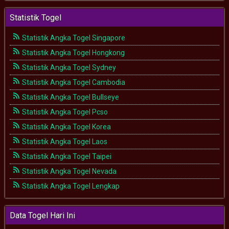
Statistik Togel
Statistik Angka Togel Singapore
Statistik Angka Togel Hongkong
Statistik Angka Togel Sydney
Statistik Angka Togel Cambodia
Statistik Angka Togel Bullseye
Statistik Angka Togel Pcso
Statistik Angka Togel Korea
Statistik Angka Togel Laos
Statistik Angka Togel Taipei
Statistik Angka Togel Nevada
Statistik Angka Togel Lengkap
Data Togel Hari Ini