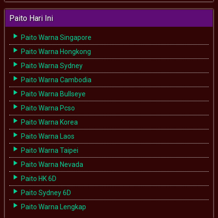
Paito Hari Ini
Paito Warna Singapore
Paito Warna Hongkong
Paito Warna Sydney
Paito Warna Cambodia
Paito Warna Bullseye
Paito Warna Pcso
Paito Warna Korea
Paito Warna Laos
Paito Warna Taipei
Paito Warna Nevada
Paito HK 6D
Paito Sydney 6D
Paito Warna Lengkap