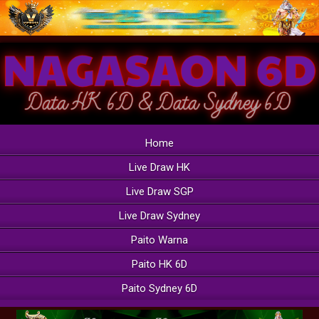
Home
Live Draw HK
Live Draw SGP
Live Draw Sydney
Paito Warna
Paito HK 6D
Paito Sydney 6D