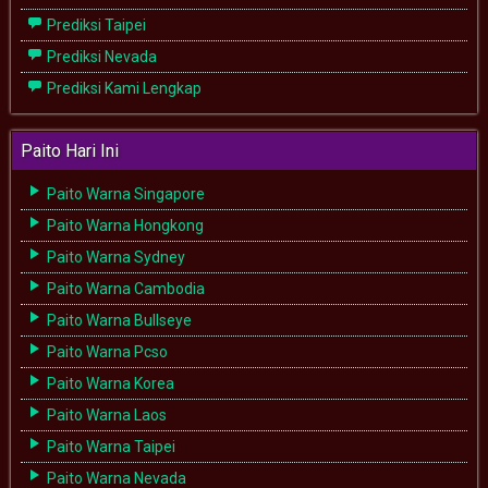
Prediksi Taipei
Prediksi Nevada
Prediksi Kami Lengkap
Paito Hari Ini
Paito Warna Singapore
Paito Warna Hongkong
Paito Warna Sydney
Paito Warna Cambodia
Paito Warna Bullseye
Paito Warna Pcso
Paito Warna Korea
Paito Warna Laos
Paito Warna Taipei
Paito Warna Nevada