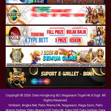
Copyright © 2026 Data Hongkong 6D | Nagasaon Togel HK 6 Digit. All
Rights Reserved.
Virdsam
,
Angka Net
,
Paito Warna HK
,
Nagasaon
,
Naga Saon
,
Paito
Warna Sydney
,
Paito Warna SGP
,
Data HK
,
Data SGP
,
Data Sydney
,
Data