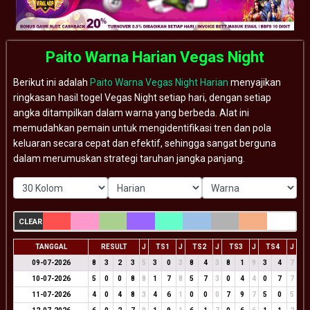
Paito Warna Harian Vegas Night
Berikut ini adalah
Paito Warna Vegas Night Harian
menyajikan
ringkasan hasil togel Vegas Night setiap hari, dengan setiap
angka ditampilkan dalam warna yang berbeda. Alat ini
memudahkan pemain untuk mengidentifikasi tren dan pola
keluaran secara cepat dan efektif, sehingga sangat berguna
dalam merumuskan strategi taruhan jangka panjang.
CLEAR
TANGGAL
RESULT
J
TS1
J
TS2
J
TS3
J
TS4
J
09-07-2026
8
3
2
3
5
3
0
3
8
4
3
8
1
9
3
4
7
10-07-2026
5
0
0
8
8
1
7
8
5
7
3
0
4
4
0
7
7
11-07-2026
4
0
4
8
3
4
6
1
0
0
0
7
9
7
5
0
5