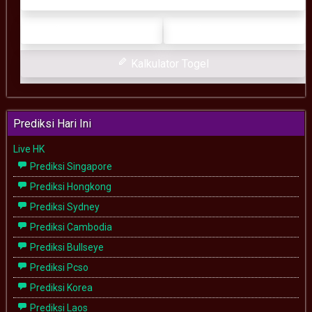
Kombinasi 4D
Kolaborasi LN
Kalkulator Togel
Prediksi Hari Ini
Live HK
Prediksi Singapore
Prediksi Hongkong
Prediksi Sydney
Prediksi Cambodia
Prediksi Bullseye
Prediksi Pcso
Prediksi Korea
Prediksi Laos