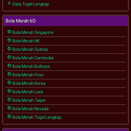
Data Togel Lengkap
Bola Merah 6D
Bola Merah Singapore
Bola Merah HK
Bola Merah Sydney
Bola Merah Cambodia
Bola Merah Bullseye
Bola Merah Pcso
Bola Merah Korea
Bola Merah Laos
Bola Merah Taipei
Bola Merah Nevada
Bola Merah Togel Lengkap