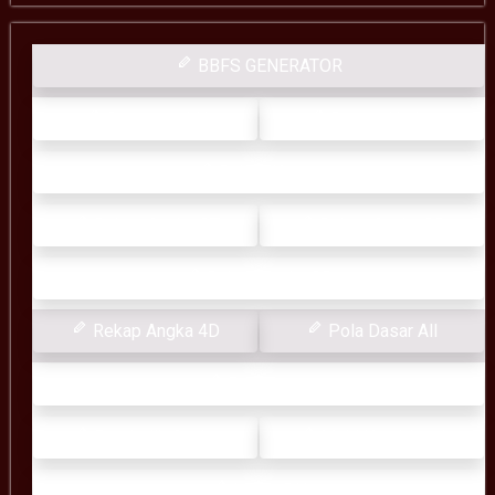
BBFS GENERATOR
Generator LN
Rumus Harian
Rekap Kumat
Rekap Angka CT
Rekap Angka 3D
Rekap Angka 2D
Rekap Angka 4D
Pola Dasar All
Pola Dasar
Pembalik Angka
Multi Kombinasi
LN vs DN