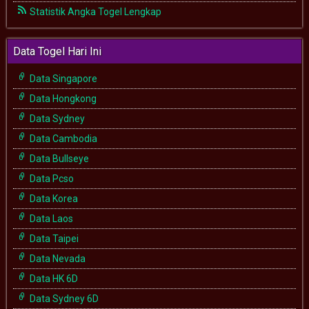
Statistik Angka Togel Lengkap
Data Togel Hari Ini
Data Singapore
Data Hongkong
Data Sydney
Data Cambodia
Data Bullseye
Data Pcso
Data Korea
Data Laos
Data Taipei
Data Nevada
Data HK 6D
Data Sydney 6D