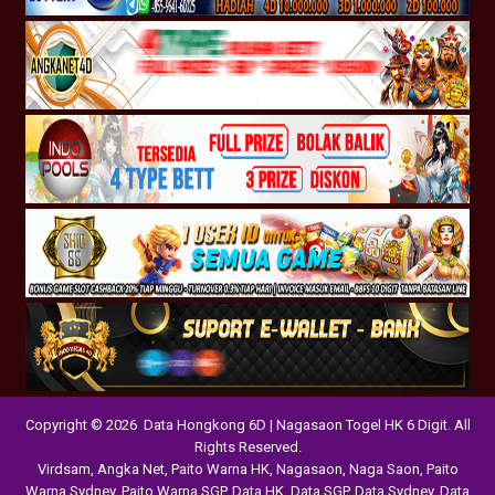
Copyright © 2026 Data Hongkong 6D | Nagasaon Togel HK 6 Digit. All
Rights Reserved.
Virdsam
,
Angka Net
,
Paito Warna HK
,
Nagasaon
,
Naga Saon
,
Paito
Warna Sydney
,
Paito Warna SGP
,
Data HK
,
Data SGP
,
Data Sydney
,
Data