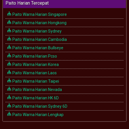
Paito Harian Tercepat
Paito Warna Harian Singapore
Paito Warna Harian Hongkong
Paito Warna Harian Sydney
Paito Warna Harian Cambodia
Paito Warna Harian Bullseye
Paito Warna Harian Pcso
Paito Warna Harian Korea
Paito Warna Harian Laos
Paito Warna Harian Taipei
Paito Warna Harian Nevada
Paito Warna Harian HK 6D
Paito Warna Harian Sydney 6D
Paito Warna Harian Lengkap