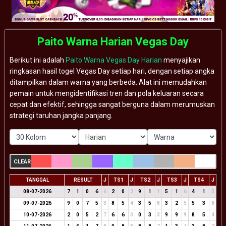
Paito Warna Harian Vegas Day
Berikut ini adalah
Paito Warna Vegas Day Harian
menyajikan
ringkasan hasil togel Vegas Day setiap hari, dengan setiap angka
ditampilkan dalam warna yang berbeda. Alat ini memudahkan
pemain untuk mengidentifikasi tren dan pola keluaran secara
cepat dan efektif, sehingga sangat berguna dalam merumuskan
strategi taruhan jangka panjang.
CLEAR
TANGGAL
RESULT
J
TS1
J
TS2
J
TS3
J
TS4
J
08-07-2026
7
1
0
6
6
2
0
2
9
1
1
5
1
6
4
1
5
09-07-2026
9
0
7
5
3
8
5
4
3
5
8
3
2
5
5
3
8
10-07-2026
2
0
5
2
7
6
6
3
0
3
3
9
9
9
8
5
4