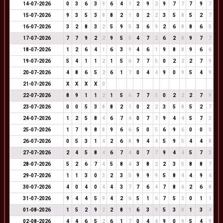
14-07-2026
0
3
6
3
9
6
4
1
2
9
2
9
7
7
7
9
7
15-07-2026
9
3
5
3
8
8
2
1
0
2
2
3
5
8
5
2
7
16-07-2026
3
2
8
3
2
5
9
5
3
6
9
2
6
8
8
6
5
17-07-2026
7
7
9
2
2
9
5
5
4
7
2
6
2
8
9
7
7
18-07-2026
1
2
6
4
1
6
3
9
4
6
1
9
8
8
9
6
6
19-07-2026
5
4
1
1
2
1
5
6
7
7
5
0
2
2
2
7
9
20-07-2026
4
8
6
5
2
6
1
7
0
4
4
9
0
9
5
4
9
21-07-2026
X
X
X
X
0
22-07-2026
8
9
1
1
2
1
5
6
7
7
5
0
2
2
2
7
9
23-07-2026
0
0
5
3
8
8
2
1
0
2
2
3
5
8
5
2
7
24-07-2026
1
2
5
8
4
6
7
4
0
7
7
9
4
4
5
7
3
25-07-2026
1
7
9
8
8
9
6
6
5
0
5
6
9
6
0
0
0
26-07-2026
0
5
3
1
4
2
6
8
9
4
4
5
9
5
4
4
8
27-07-2026
2
4
5
8
4
6
7
4
0
7
7
9
4
4
5
7
3
28-07-2026
5
2
6
7
4
5
8
4
3
8
2
2
3
5
8
8
7
29-07-2026
1
1
3
0
3
2
3
5
9
9
9
5
8
4
4
9
4
30-07-2026
4
0
4
0
4
4
3
7
7
6
4
7
8
6
2
6
8
31-07-2026
9
4
4
5
9
4
2
6
5
1
6
7
5
3
0
1
1
01-08-2026
1
5
2
9
2
2
8
1
6
3
9
5
3
8
1
3
4
02-08-2026
4
4
6
5
2
6
1
7
0
4
4
9
0
9
5
4
9