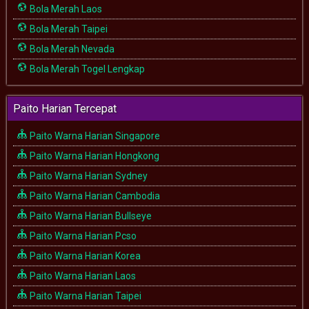
Bola Merah Laos
Bola Merah Taipei
Bola Merah Nevada
Bola Merah Togel Lengkap
Paito Harian Tercepat
Paito Warna Harian Singapore
Paito Warna Harian Hongkong
Paito Warna Harian Sydney
Paito Warna Harian Cambodia
Paito Warna Harian Bullseye
Paito Warna Harian Pcso
Paito Warna Harian Korea
Paito Warna Harian Laos
Paito Warna Harian Taipei