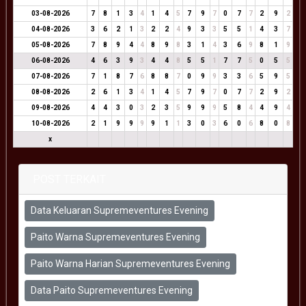
03-08-2026
7
8
1
3
4
1
4
5
7
9
7
0
7
7
2
9
2
04-08-2026
3
6
2
1
3
2
2
4
9
3
3
5
5
1
4
3
7
05-08-2026
7
8
9
4
4
8
9
8
3
1
4
3
6
9
8
1
9
06-08-2026
4
6
3
9
3
4
4
8
5
5
1
7
7
5
0
5
5
07-08-2026
7
1
8
7
6
8
8
7
0
9
9
3
3
6
5
9
5
08-08-2026
2
6
1
3
4
1
4
5
7
9
7
0
7
7
2
9
2
09-08-2026
4
4
3
0
3
2
3
5
9
9
9
5
8
4
4
9
4
10-08-2026
2
1
9
9
9
9
1
1
3
0
3
6
0
6
8
0
8
x
POST TERKAIT
Data Keluaran Supremeventures Evening
Paito Warna Supremeventures Evening
Paito Warna Harian Supremeventures Evening
Data Paito Supremeventures Evening