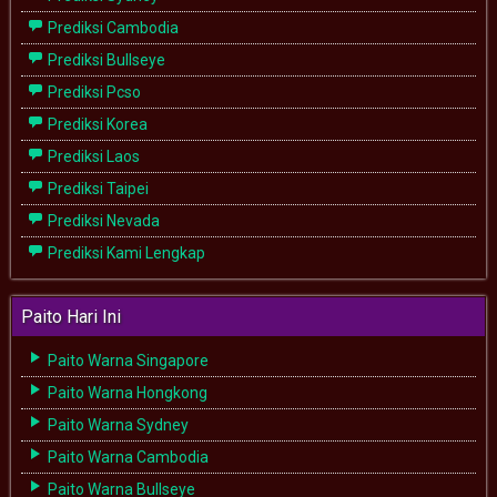
Prediksi Cambodia
Prediksi Bullseye
Prediksi Pcso
Prediksi Korea
Prediksi Laos
Prediksi Taipei
Prediksi Nevada
Prediksi Kami Lengkap
Paito Hari Ini
Paito Warna Singapore
Paito Warna Hongkong
Paito Warna Sydney
Paito Warna Cambodia
Paito Warna Bullseye