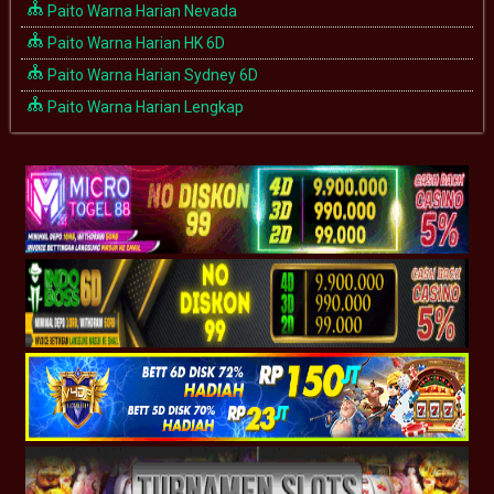
Paito Warna Harian Nevada
Paito Warna Harian HK 6D
Paito Warna Harian Sydney 6D
Paito Warna Harian Lengkap