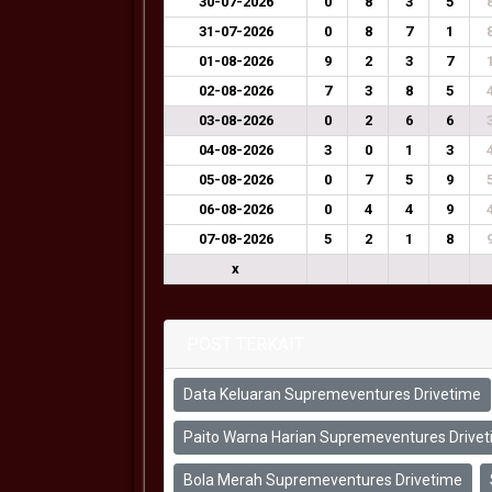
30-07-2026
0
8
3
5
31-07-2026
0
8
7
1
01-08-2026
9
2
3
7
02-08-2026
7
3
8
5
03-08-2026
0
2
6
6
04-08-2026
3
0
1
3
05-08-2026
0
7
5
9
06-08-2026
0
4
4
9
07-08-2026
5
2
1
8
x
POST TERKAIT
Data Keluaran Supremeventures Drivetime
Paito Warna Harian Supremeventures Drive
Bola Merah Supremeventures Drivetime