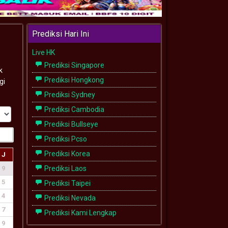
Prediksi Hari Ini
Live HK
Prediksi Singapore
k
Prediksi Hongkong
gi
Prediksi Sydney
Prediksi Cambodia
Prediksi Bullseye
Prediksi Pcso
Prediksi Korea
J
9
Prediksi Laos
5
Prediksi Taipei
4
Prediksi Nevada
7
Prediksi Kami Lengkap
9