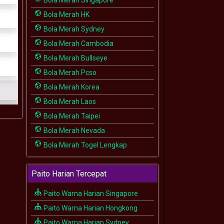
Bola Merah HK
Bola Merah Sydney
Bola Merah Cambodia
Bola Merah Bullseye
Bola Merah Pcso
Bola Merah Korea
Bola Merah Laos
Bola Merah Taipei
Bola Merah Nevada
Bola Merah Togel Lengkap
Paito Harian Tercepat
Paito Warna Harian Singapore
Paito Warna Harian Hongkong
Paito Warna Harian Sydney