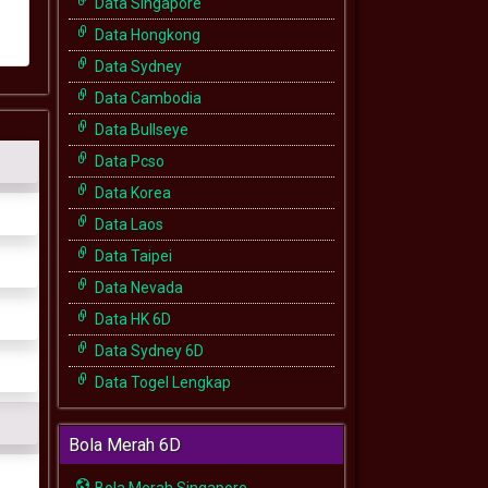
Data Singapore
Data Hongkong
Data Sydney
Data Cambodia
Data Bullseye
Data Pcso
Data Korea
Data Laos
Data Taipei
Data Nevada
Data HK 6D
Data Sydney 6D
Data Togel Lengkap
Bola Merah 6D
Bola Merah Singapore