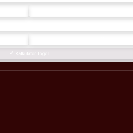
Multi Kombinasi
LN vs DN
Kolaborasi LN
Kalkulator Togel