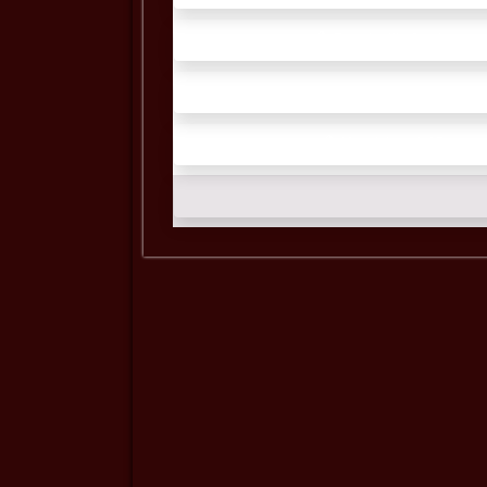
Pembalik Angka
Kombinasi 4D