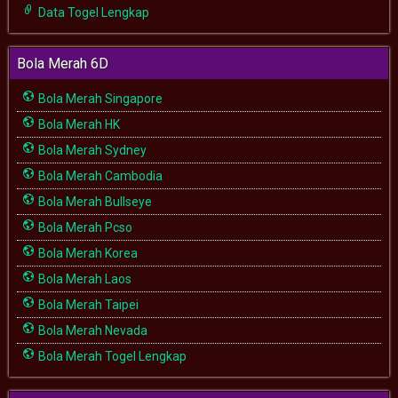
Data Togel Lengkap
Bola Merah 6D
Bola Merah Singapore
Bola Merah HK
Bola Merah Sydney
Bola Merah Cambodia
Bola Merah Bullseye
Bola Merah Pcso
Bola Merah Korea
Bola Merah Laos
Bola Merah Taipei
Bola Merah Nevada
Bola Merah Togel Lengkap