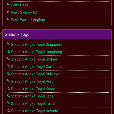
Paito HK 6D
Paito Sydney 6D
Paito Warna Lengkap
Statistik Togel
Statistik Angka Togel Singapore
Statistik Angka Togel Hongkong
Statistik Angka Togel Sydney
Statistik Angka Togel Cambodia
Statistik Angka Togel Bullseye
Statistik Angka Togel Pcso
Statistik Angka Togel Korea
Statistik Angka Togel Laos
Statistik Angka Togel Taipei
Statistik Angka Togel Nevada