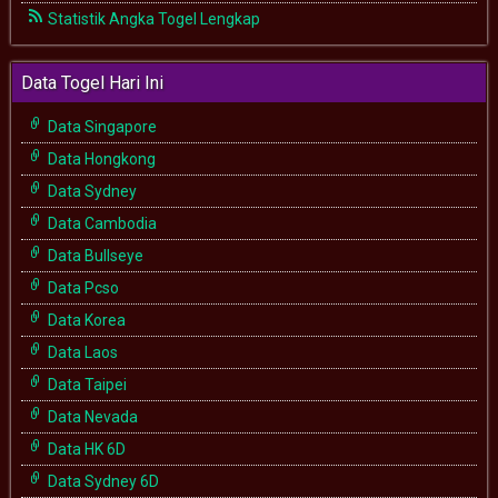
Statistik Angka Togel Lengkap
Data Togel Hari Ini
Data Singapore
Data Hongkong
Data Sydney
Data Cambodia
Data Bullseye
Data Pcso
Data Korea
Data Laos
Data Taipei
Data Nevada
Data HK 6D
Data Sydney 6D