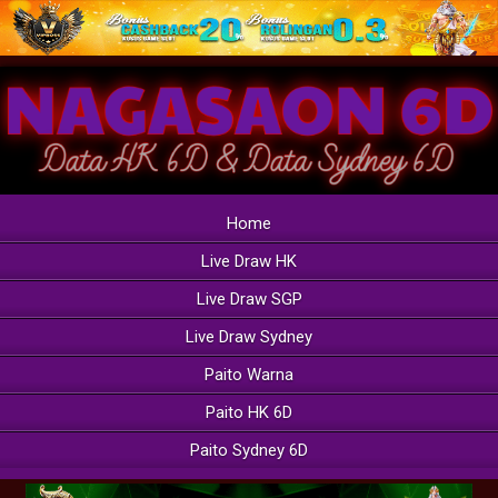
Home
Live Draw HK
Live Draw SGP
Live Draw Sydney
Paito Warna
Paito HK 6D
Paito Sydney 6D