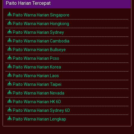
Paito Harian Tercepat
Paito Warna Harian Singapore
Paito Warna Harian Hongkong
Paito Warna Harian Sydney
Paito Warna Harian Cambodia
Paito Warna Harian Bullseye
Paito Warna Harian Pcso
Paito Warna Harian Korea
Paito Warna Harian Laos
Paito Warna Harian Taipei
Paito Warna Harian Nevada
Paito Warna Harian HK 6D
Paito Warna Harian Sydney 6D
Paito Warna Harian Lengkap