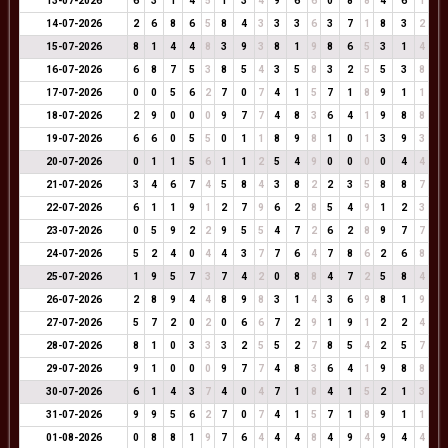
13-07-2026
6
3
1
4
5
1
3
4
9
6
6
0
8
8
4
6
1
14-07-2026
2
6
8
6
5
8
4
3
3
3
6
3
7
1
8
3
2
15-07-2026
8
1
4
4
8
3
9
3
8
1
9
8
6
5
3
1
4
16-07-2026
6
8
7
5
3
8
5
4
3
5
8
3
2
5
5
3
8
17-07-2026
0
0
5
6
2
7
0
7
4
1
5
7
1
8
9
1
1
18-07-2026
2
9
0
0
0
9
7
7
4
8
3
6
4
1
9
8
8
19-07-2026
6
6
0
5
5
0
1
1
8
9
8
1
0
1
3
9
3
20-07-2026
0
1
1
5
6
1
1
2
5
4
9
0
0
0
0
4
4
21-07-2026
3
4
6
7
4
5
8
4
3
8
2
2
3
5
8
8
7
22-07-2026
6
1
1
9
1
2
7
9
6
2
8
5
4
9
1
2
3
23-07-2026
0
5
9
2
2
9
5
5
4
7
2
6
2
8
9
7
7
24-07-2026
5
2
4
0
4
4
3
7
7
6
4
7
8
6
2
6
8
25-07-2026
1
9
5
7
3
7
4
2
0
8
8
4
7
2
5
8
4
26-07-2026
2
8
9
4
4
8
9
8
3
1
4
3
6
9
8
1
9
27-07-2026
5
7
2
0
2
0
6
6
7
2
9
1
9
1
2
2
4
28-07-2026
8
1
0
3
3
3
2
5
5
2
7
8
5
4
2
5
7
29-07-2026
9
1
0
0
0
9
7
7
4
8
3
6
4
1
9
8
8
30-07-2026
6
1
4
3
7
4
0
4
7
1
8
4
1
5
2
1
3
31-07-2026
9
9
5
6
2
7
0
7
4
1
5
7
1
8
9
1
1
01-08-2026
0
8
8
1
9
7
6
4
4
4
8
4
9
4
9
4
4