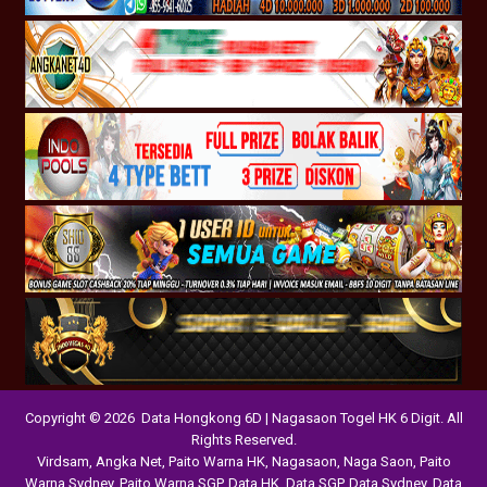
Copyright © 2026 Data Hongkong 6D | Nagasaon Togel HK 6 Digit. All
Rights Reserved.
Virdsam
,
Angka Net
,
Paito Warna HK
,
Nagasaon
,
Naga Saon
,
Paito
Warna Sydney
,
Paito Warna SGP
,
Data HK
,
Data SGP
,
Data Sydney
,
Data