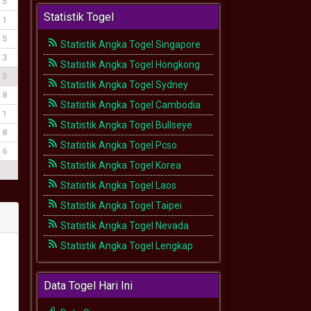
5
Statistik Togel
1
5
Statistik Angka Togel Singapore
3
Statistik Angka Togel Hongkong
5
Statistik Angka Togel Sydney
8
Statistik Angka Togel Cambodia
1
Statistik Angka Togel Bullseye
8
Statistik Angka Togel Pcso
6
Statistik Angka Togel Korea
Statistik Angka Togel Laos
Statistik Angka Togel Taipei
Statistik Angka Togel Nevada
Statistik Angka Togel Lengkap
Data Togel Hari Ini