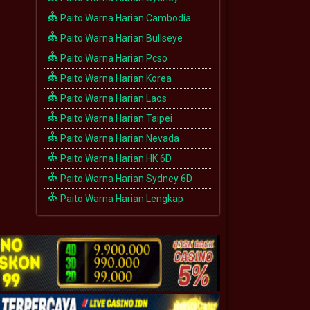
Paito Warna Harian Cambodia
Paito Warna Harian Bullseye
Paito Warna Harian Pcso
Paito Warna Harian Korea
Paito Warna Harian Laos
Paito Warna Harian Taipei
Paito Warna Harian Nevada
Paito Warna Harian HK 6D
Paito Warna Harian Sydney 6D
Paito Warna Harian Lengkap