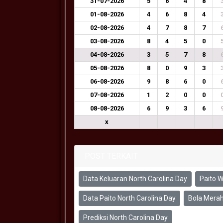
31-07-2026
5
6
4
8
01-08-2026
4
6
8
4
02-08-2026
4
7
8
7
03-08-2026
8
4
5
0
04-08-2026
3
5
7
8
05-08-2026
8
0
9
3
06-08-2026
9
8
6
0
07-08-2026
1
2
0
0
08-08-2026
6
9
3
6
x
POST TERKAIT
Data Keluaran North Carolina Day
Paito W
Data Paito North Carolina Day
Bola Merah
Prediksi North Carolina Day