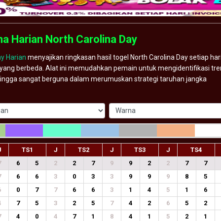
na Harian North Carolina Day
ay Harian
menyajikan ringkasan hasil togel North Carolina Day setiap hari
yang berbeda. Alat ini memudahkan pemain untuk mengidentifikasi tre
sehingga sangat berguna dalam merumuskan strategi taruhan jangka
J
TS1
J
TS2
J
TS3
J
TS4
7
6
5
2
2
7
9
9
2
2
7
7
7
6
6
3
0
3
3
9
9
9
8
5
6
0
7
7
6
6
3
1
4
5
1
6
4
7
5
3
2
5
7
4
2
6
5
2
7
4
0
4
7
1
8
4
1
5
2
1