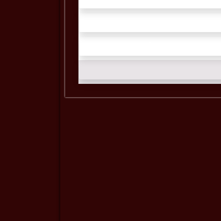
Kombinasi 4D