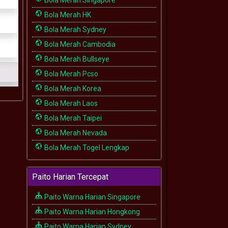
Bola Merah HK
Bola Merah Sydney
Bola Merah Cambodia
Bola Merah Bullseye
Bola Merah Pcso
Bola Merah Korea
Bola Merah Laos
Bola Merah Taipei
Bola Merah Nevada
Bola Merah Togel Lengkap
Paito Harian Tercepat
Paito Warna Harian Singapore
Paito Warna Harian Hongkong
Paito Warna Harian Sydney