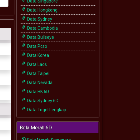
Data Singapore
Data Hongkong
Data Sydney
Data Cambodia
Data Bullseye
Data Pcso
Data Korea
Data Laos
Data Taipei
Data Nevada
Data HK 6D
Data Sydney 6D
Data Togel Lengkap
Bola Merah 6D
Bola Merah Singapore