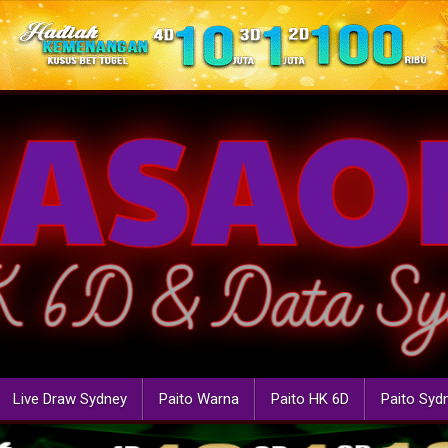
Live Draw Sydney
Paito Warna
Paito HK 6D
Paito Syd