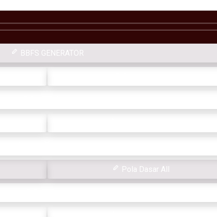
BBFS GENERATOR
Rumus Harian
Rekap Kumat
Rekap Angka 3D
Rekap Angka 2D
Pola Dasar All
Pola Dasar
Multi Kombinasi