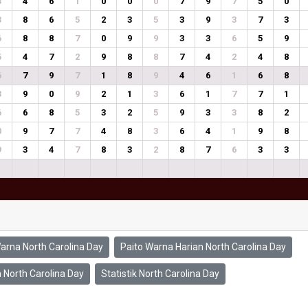
3
4
6
1
0
0
0
7
9
7
5
0
3
8
6
5
2
3
5
3
9
3
7
3
6
8
8
7
0
9
9
3
3
6
5
9
5
4
7
2
9
8
8
7
4
2
4
8
6
7
9
7
1
8
9
4
6
1
6
8
3
9
0
9
2
1
3
6
1
7
7
1
6
6
8
5
3
2
5
9
3
3
8
2
0
9
7
7
4
8
3
6
4
1
9
8
9
3
4
7
8
3
2
8
7
6
3
3
arna North Carolina Day
Paito Warna Harian North Carolina Day
 North Carolina Day
Statistik North Carolina Day