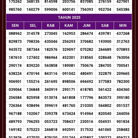
175262
348135
814598
203756
837085
276159
427901
985760
160279
599006
600141
756393
952704
545386
TAHUN 2025
SEN
SEL
RAB
KAM
JUM
SAB
MIN
088962
314578
273045
162953
286474
439781
437268
829873
798336
435046
256293
370682
193900
312763
943572
587344
182576
329097
075282
264689
070893
187610
127402
986964
452301
318565
028648
763056
290174
839220
563858
189081
750676
284705
700541
638224
470194
843116
091042
480491
322879
209665
906901
155216
261695
898506
694492
377583
782300
039064
136848
340919
295171
618785
561422
404360
256584
825958
013074
641808
177796
843573
395180
726364
938496
399619
481765
210305
564802
051537
967188
102067
339378
673424
914964
820540
244056
489793
796255
053723
708437
230516
054931
901834
169182
575223
246818
692591
317532
641065
258482
513976
427020
879150
031744
625807
100373
956213