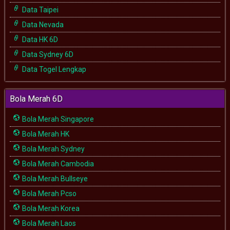
Data Taipei
Data Nevada
Data HK 6D
Data Sydney 6D
Data Togel Lengkap
Bola Merah 6D
Bola Merah Singapore
Bola Merah HK
Bola Merah Sydney
Bola Merah Cambodia
Bola Merah Bullseye
Bola Merah Pcso
Bola Merah Korea
Bola Merah Laos