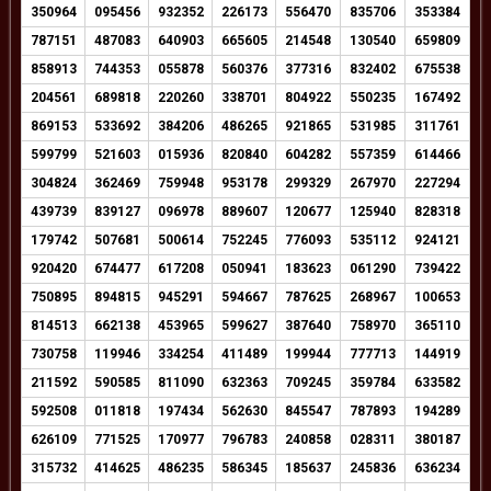
350964
095456
932352
226173
556470
835706
353384
787151
487083
640903
665605
214548
130540
659809
858913
744353
055878
560376
377316
832402
675538
204561
689818
220260
338701
804922
550235
167492
869153
533692
384206
486265
921865
531985
311761
599799
521603
015936
820840
604282
557359
614466
304824
362469
759948
953178
299329
267970
227294
439739
839127
096978
889607
120677
125940
828318
179742
507681
500614
752245
776093
535112
924121
920420
674477
617208
050941
183623
061290
739422
750895
894815
945291
594667
787625
268967
100653
814513
662138
453965
599627
387640
758970
365110
730758
119946
334254
411489
199944
777713
144919
211592
590585
811090
632363
709245
359784
633582
592508
011818
197434
562630
845547
787893
194289
626109
771525
170977
796783
240858
028311
380187
315732
414625
486235
586345
185637
245836
636234