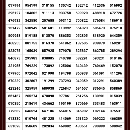
017994
954199
318155
130742
152742
412536
016992
395127
104602
911113
933758
699920
488918
472726
476932
342580
207688
093112
700822
376084
186918
151472
530949
581601
113992
564023
585473
875210
509948
519188
813570
886353
052805
818920
644359
468255
081753
016370
541862
187605
938979
169281
823075
165039
857925
579078
325837
862785
289294
846873
295983
838005
740788
582291
593231
010186
321985
769229
173892
125006
340439
760469
152070
079960
972042
021990
194798
860938
061091
411296
670339
302807
191299
737293
049359
312291
540389
423246
325959
689938
726847
694607
836045
858869
851487
265274
470098
977861
261256
130901
015039
010350
218619
434662
195199
170669
353483
163911
779582
646524
647186
654815
346902
182144
375531
613330
010764
481225
414069
251320
069222
466389
631098
358609
202834
469002
480651
780899
590942