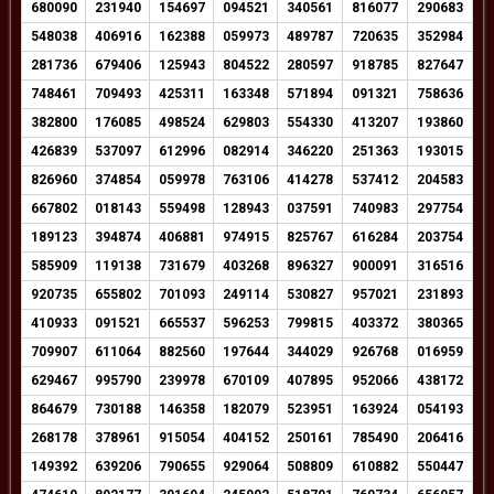
680090
231940
154697
094521
340561
816077
290683
548038
406916
162388
059973
489787
720635
352984
281736
679406
125943
804522
280597
918785
827647
748461
709493
425311
163348
571894
091321
758636
382800
176085
498524
629803
554330
413207
193860
426839
537097
612996
082914
346220
251363
193015
826960
374854
059978
763106
414278
537412
204583
667802
018143
559498
128943
037591
740983
297754
189123
394874
406881
974915
825767
616284
203754
585909
119138
731679
403268
896327
900091
316516
920735
655802
701093
249114
530827
957021
231893
410933
091521
665537
596253
799815
403372
380365
709907
611064
882560
197644
344029
926768
016959
629467
995790
239978
670109
407895
952066
438172
864679
730188
146358
182079
523951
163924
054193
268178
378961
915054
404152
250161
785490
206416
149392
639206
790655
929064
508809
610882
550447