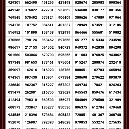
929301
662490
491295
421498
028674
285983
090364
449146
376022
422701
937862
534608
038177
081356
769545
570492
575124
906409
380626
147089
971964
194178
187752
384611
401337
128949
673591
312185
516952
101890
153458
812919
864466
555601
519082
370586
798124
853462
897858
651277
515334
233596
986617
217153
094502
840721
949372
942830
894298
901580
503044
670703
895356
011603
076025
943862
837348
981653
173461
875604
915247
280874
232418
359097
142416
316923
138788
808651
162703
465894
074361
897430
110954
671384
208690
279622
893879
236840
962367
315227
657303
449734
170421
024263
031479
262001
216755
123629
945543
859476
617434
412494
798310
860503
156937
584069
270508
321909
608173
733847
185277
850536
096375
612704
479460
934546
218396
573684
805433
720851
481367
368748
952070
126907
792393
248628
079053
553274
275635