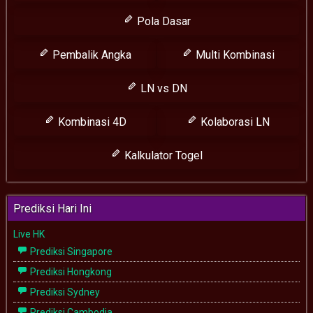
Pola Dasar
Pembalik Angka
Multi Kombinasi
LN vs DN
Kombinasi 4D
Kolaborasi LN
Kalkulator Togel
Prediksi Hari Ini
Live HK
Prediksi Singapore
Prediksi Hongkong
Prediksi Sydney
Prediksi Cambodia