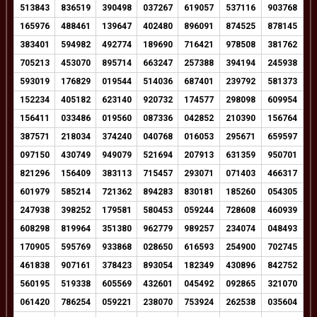
513843
836519
390498
037267
619057
537116
903768
165976
488461
139647
402480
896091
874525
878145
383401
594982
492774
189690
716421
978508
381762
705213
453070
895714
663247
257388
394194
245938
593019
176829
019544
514036
687401
239792
581373
152234
405182
623140
920732
174577
298098
609954
156411
033486
019560
087336
042852
210390
156764
387571
218034
374240
040768
016053
295671
659597
097150
430749
949079
521694
207913
631359
950701
821296
156409
383113
715457
293071
071403
466317
601979
585214
721362
894283
830181
185260
054305
247938
398252
179581
580453
059244
728608
460939
608298
819964
351380
962779
989257
234074
048493
170905
595769
933868
028650
616593
254900
702745
461838
907161
378423
893054
182349
430896
842752
560195
519338
605569
432601
045492
092865
321070
061420
786254
059221
238070
753924
262538
035604