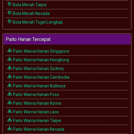
Bola Merah Taipei
Bola Merah Nevada
Bola Merah Togel Lengkap
Paito Harian Tercepat
Paito Warna Harian Singapore
Paito Warna Harian Hongkong
Paito Warna Harian Sydney
Paito Warna Harian Cambodia
Paito Warna Harian Bullseye
Paito Warna Harian Pcso
Paito Warna Harian Korea
Paito Warna Harian Laos
Paito Warna Harian Taipei
Paito Warna Harian Nevada