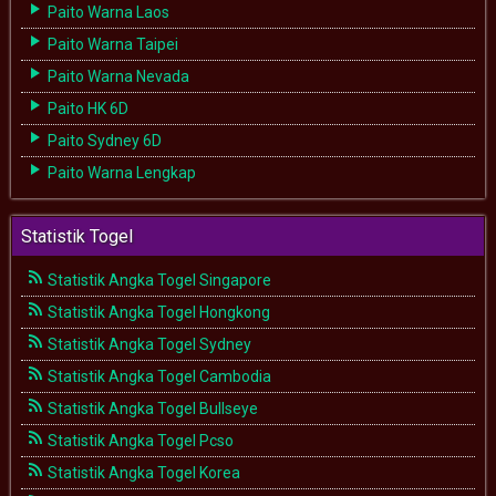
Paito Warna Laos
Paito Warna Taipei
Paito Warna Nevada
Paito HK 6D
Paito Sydney 6D
Paito Warna Lengkap
Statistik Togel
Statistik Angka Togel Singapore
Statistik Angka Togel Hongkong
Statistik Angka Togel Sydney
Statistik Angka Togel Cambodia
Statistik Angka Togel Bullseye
Statistik Angka Togel Pcso
Statistik Angka Togel Korea