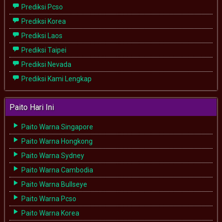
Prediksi Pcso
Prediksi Korea
Prediksi Laos
Prediksi Taipei
Prediksi Nevada
Prediksi Kami Lengkap
Paito Hari Ini
Paito Warna Singapore
Paito Warna Hongkong
Paito Warna Sydney
Paito Warna Cambodia
Paito Warna Bullseye
Paito Warna Pcso
Paito Warna Korea