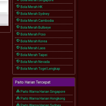
Bola Merah HK
Bola Merah Sydney
Bola Merah Cambodia
Bola Merah Bullseye
Bola Merah Pcso
Bola Merah Korea
Bola Merah Laos
Bola Merah Taipei
Bola Merah Nevada
Bola Merah Togel Lengkap
Paito Harian Tercepat
Paito Warna Harian Singapore
Paito Warna Harian Hongkong
Paito Warna Harian Sydney