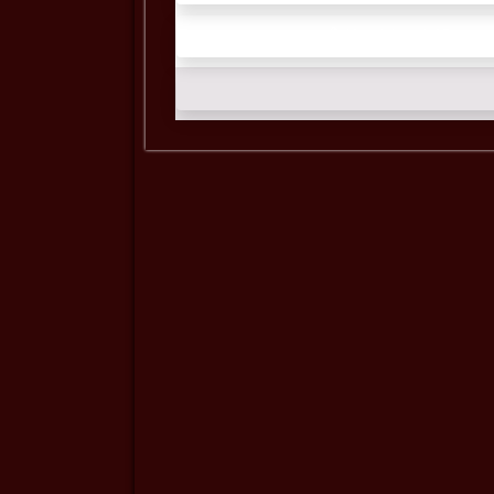
Kombinasi 4D