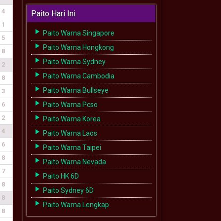
4
Paito Hari Ini
1
Paito Warna Singapore
5
Paito Warna Hongkong
8
Paito Warna Sydney
2
Paito Warna Cambodia
8
Paito Warna Bullseye
3
6
Paito Warna Pcso
2
Paito Warna Korea
4
Paito Warna Laos
6
Paito Warna Taipei
8
Paito Warna Nevada
7
Paito HK 6D
8
Paito Sydney 6D
8
Paito Warna Lengkap
8