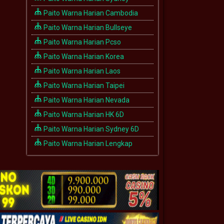
Paito Warna Harian Cambodia
Paito Warna Harian Bullseye
Paito Warna Harian Pcso
Paito Warna Harian Korea
Paito Warna Harian Laos
Paito Warna Harian Taipei
Paito Warna Harian Nevada
Paito Warna Harian HK 6D
Paito Warna Harian Sydney 6D
Paito Warna Harian Lengkap