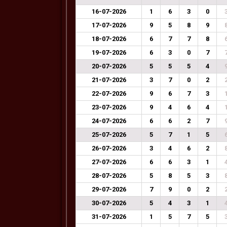
16-07-2026
1
6
3
0
17-07-2026
9
5
8
9
18-07-2026
6
7
7
8
19-07-2026
6
3
0
7
20-07-2026
5
5
5
4
21-07-2026
3
7
0
2
22-07-2026
9
6
7
3
23-07-2026
9
4
6
4
24-07-2026
6
6
2
7
25-07-2026
5
7
1
5
26-07-2026
3
4
6
2
27-07-2026
6
6
3
1
28-07-2026
5
8
5
3
29-07-2026
7
9
0
2
30-07-2026
5
4
3
1
31-07-2026
1
5
7
5