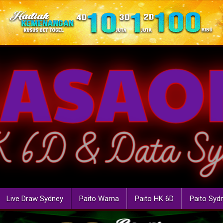
Live Draw Sydney
Paito Warna
Paito HK 6D
Paito Syd