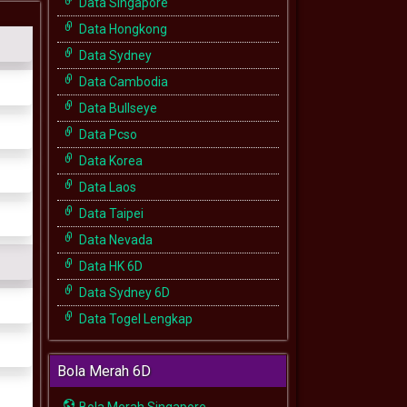
Data Singapore
Data Hongkong
Data Sydney
Data Cambodia
Data Bullseye
Data Pcso
Data Korea
Data Laos
Data Taipei
Data Nevada
Data HK 6D
Data Sydney 6D
Data Togel Lengkap
Bola Merah 6D
Bola Merah Singapore