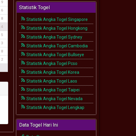
9
Statistik Togel
6
8
Statistik Angka Togel Singapore
4
Statistik Angka Togel Hongkong
5
Statistik Angka Togel Sydney
3
Statistik Angka Togel Cambodia
8
Statistik Angka Togel Bullseye
2
Statistik Angka Togel Pcso
Statistik Angka Togel Korea
Statistik Angka Togel Laos
Statistik Angka Togel Taipei
Statistik Angka Togel Nevada
Statistik Angka Togel Lengkap
Data Togel Hari Ini