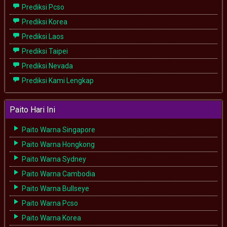
Prediksi Pcso
Prediksi Korea
Prediksi Laos
Prediksi Taipei
Prediksi Nevada
Prediksi Kami Lengkap
Paito Hari Ini
Paito Warna Singapore
Paito Warna Hongkong
Paito Warna Sydney
Paito Warna Cambodia
Paito Warna Bullseye
Paito Warna Pcso
Paito Warna Korea