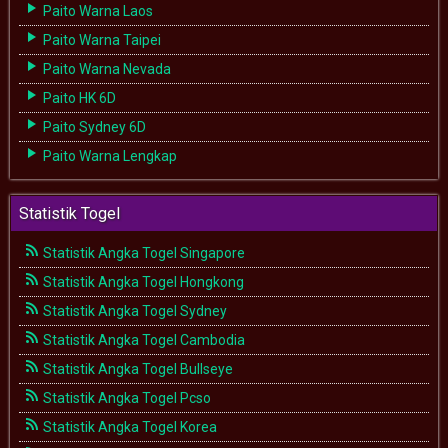
Paito Warna Laos
Paito Warna Taipei
Paito Warna Nevada
Paito HK 6D
Paito Sydney 6D
Paito Warna Lengkap
Statistik Togel
Statistik Angka Togel Singapore
Statistik Angka Togel Hongkong
Statistik Angka Togel Sydney
Statistik Angka Togel Cambodia
Statistik Angka Togel Bullseye
Statistik Angka Togel Pcso
Statistik Angka Togel Korea