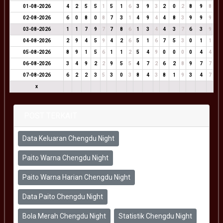
01-08-2026
4
2
5
5
1
5
1
6
3
9
3
2
0
2
8
9
8
02-08-2026
6
0
8
0
8
7
3
1
4
9
4
4
8
3
9
9
9
03-08-2026
1
1
7
9
7
7
8
6
1
3
4
4
3
7
6
3
9
04-08-2026
2
9
4
5
9
4
2
6
5
1
6
7
5
3
0
1
1
05-08-2026
8
9
1
5
6
1
1
2
5
4
9
0
0
0
0
4
4
06-08-2026
3
4
9
2
2
9
5
5
4
7
2
6
2
8
9
7
7
07-08-2026
6
2
2
3
5
3
0
3
8
4
3
8
1
9
3
4
7
x
POST TERKAIT
Data Keluaran Chengdu Night
Paito Warna Chengdu Night
Paito Warna Harian Chengdu Night
Data Paito Chengdu Night
Bola Merah Chengdu Night
Statistik Chengdu Night