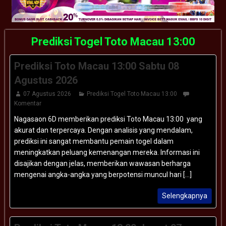
Prediksi Togel Toto Macau 13:00
Prediksi Toto Macau 13:00 Sabtu 08
Agustus 2026
07 Agustus 2026
Prediksi Togel Toto Macau 13:00
Komentar
Nagasaon 6D memberikan prediksi Toto Macau 13:00 yang
akurat dan terpercaya. Dengan analisis yang mendalam,
prediksi ini sangat membantu pemain togel dalam
meningkatkan peluang kemenangan mereka. Informasi ini
disajikan dengan jelas, memberikan wawasan berharga
mengenai angka-angka yang berpotensi muncul hari [...]
Selengkapnya