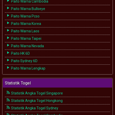
Paito Warna Cambodia
Paito Warna Bullseye
Paito Warna Pcso
Paito Warna Korea
Paito Warna Laos
Paito Warna Taipei
Paito Warna Nevada
Paito HK 6D
Paito Sydney 6D
Paito Warna Lengkap
Statistik Togel
Statistik Angka Togel Singapore
Statistik Angka Togel Hongkong
Statistik Angka Togel Sydney