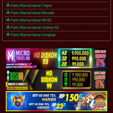
Paito Warna Harian Taipei
Paito Warna Harian Nevada
Paito Warna Harian HK 6D
Paito Warna Harian Sydney 6D
Paito Warna Harian Lengkap