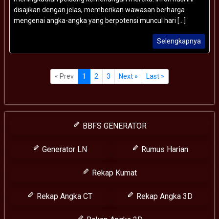
disajikan dengan jelas, memberikan wawasan berharga
mengenai angka-angka yang berpotensi muncul hari [...]
Selengkapnya
« Prev
1
2
3
Next »
Last »
BBFS GENERATOR
Generator LN
Rumus Harian
Rekap Kumat
Rekap Angka CT
Rekap Angka 3D