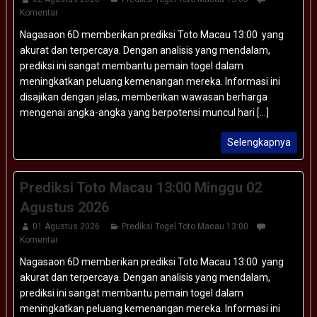
Komentar
Nagasaon 6D memberikan prediksi Toto Macau 13:00 yang
akurat dan terpercaya. Dengan analisis yang mendalam,
prediksi ini sangat membantu pemain togel dalam
meningkatkan peluang kemenangan mereka. Informasi ini
disajikan dengan jelas, memberikan wawasan berharga
mengenai angka-angka yang berpotensi muncul hari [...]
Selengkapnya
Prediksi Toto Macau 13:00 Minggu 02
Agustus 2026
01 Agustus 2026
Prediksi Togel Toto Macau 13:00
Komentar
Nagasaon 6D memberikan prediksi Toto Macau 13:00 yang
akurat dan terpercaya. Dengan analisis yang mendalam,
prediksi ini sangat membantu pemain togel dalam
meningkatkan peluang kemenangan mereka. Informasi ini