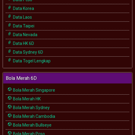
Data Korea
Data Laos
Data Taipei
Data Nevada
Data HK 6D
Data Sydney 6D
Data Togel Lengkap
Bola Merah 6D
Bola Merah Singapore
Bola Merah HK
Bola Merah Sydney
Bola Merah Cambodia
Bola Merah Bullseye
Bola Merah Pcso