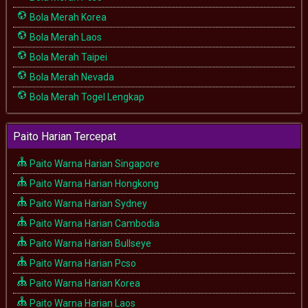
Bola Merah Korea
Bola Merah Laos
Bola Merah Taipei
Bola Merah Nevada
Bola Merah Togel Lengkap
Paito Harian Tercepat
Paito Warna Harian Singapore
Paito Warna Harian Hongkong
Paito Warna Harian Sydney
Paito Warna Harian Cambodia
Paito Warna Harian Bullseye
Paito Warna Harian Pcso
Paito Warna Harian Korea
Paito Warna Harian Laos