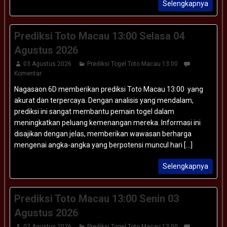
Selengkapnya
Prediksi Toto Macau 13:00 Selasa 04
Agustus 2026
03 Agustus 2026
Prediksi Togel Toto Macau 13:00
Komentar
Nagasaon 6D memberikan prediksi Toto Macau 13:00 yang
akurat dan terpercaya. Dengan analisis yang mendalam,
prediksi ini sangat membantu pemain togel dalam
meningkatkan peluang kemenangan mereka. Informasi ini
disajikan dengan jelas, memberikan wawasan berharga
mengenai angka-angka yang berpotensi muncul hari [...]
Selengkapnya
Prediksi Toto Macau 13:00 Senin 03
Agustus 2026
02 Agustus 2026
Prediksi Togel Toto Macau 13:00