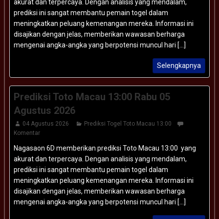
akurat dan terpercaya. Dengan analisis yang mendalam,
prediksi ini sangat membantu pemain togel dalam
meningkatkan peluang kemenangan mereka. Informasi ini
disajikan dengan jelas, memberikan wawasan berharga
mengenai angka-angka yang berpotensi muncul hari [...]
Selengkapnya
Prediksi Toto Macau 13:00 Rabu 05
Agustus 2026
04 Agustus 2026
Prediksi Togel Toto Macau 13:00
Komentar
Nagasaon 6D memberikan prediksi Toto Macau 13:00 yang
akurat dan terpercaya. Dengan analisis yang mendalam,
prediksi ini sangat membantu pemain togel dalam
meningkatkan peluang kemenangan mereka. Informasi ini
disajikan dengan jelas, memberikan wawasan berharga
mengenai angka-angka yang berpotensi muncul hari [...]