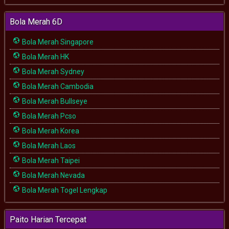
Bola Merah 6D
Bola Merah Singapore
Bola Merah HK
Bola Merah Sydney
Bola Merah Cambodia
Bola Merah Bullseye
Bola Merah Pcso
Bola Merah Korea
Bola Merah Laos
Bola Merah Taipei
Bola Merah Nevada
Bola Merah Togel Lengkap
Paito Harian Tercepat