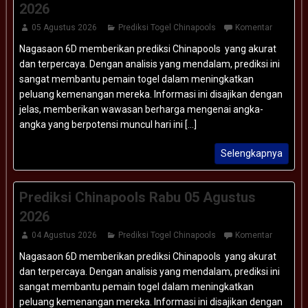
2026
05 Agustus 2026
Prediksi Togel Chinapools
Komentar
Nagasaon 6D memberikan prediksi Chinapools yang akurat
dan terpercaya. Dengan analisis yang mendalam, prediksi ini
sangat membantu pemain togel dalam meningkatkan
peluang kemenangan mereka. Informasi ini disajikan dengan
jelas, memberikan wawasan berharga mengenai angka-
angka yang berpotensi muncul hari ini [...]
Selengkapnya
Prediksi Chinapools Rabu 05 Agustus
2026
04 Agustus 2026
Prediksi Togel Chinapools
Komentar
Nagasaon 6D memberikan prediksi Chinapools yang akurat
dan terpercaya. Dengan analisis yang mendalam, prediksi ini
sangat membantu pemain togel dalam meningkatkan
peluang kemenangan mereka. Informasi ini disajikan dengan