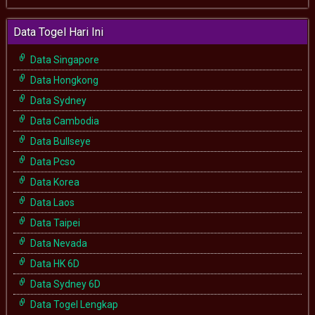
Data Togel Hari Ini
Data Singapore
Data Hongkong
Data Sydney
Data Cambodia
Data Bullseye
Data Pcso
Data Korea
Data Laos
Data Taipei
Data Nevada
Data HK 6D
Data Sydney 6D
Data Togel Lengkap