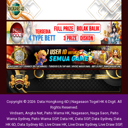
Copyright © 2026 Data Hongkong 6D | Nagasaon Togel HK 6 Digit. All
Rights Reserved.
Virdsam
,
Angka Net
,
Paito Warna HK
,
Nagasaon
,
Naga Saon
,
Paito
Warna Sydney
,
Paito Warna SGP
,
Data HK
,
Data SGP
,
Data Sydney
,
Data
HK 6D
,
Data Sydney 6D
,
Live Draw HK
,
Live Draw Sydney
,
Live Draw SGP
,